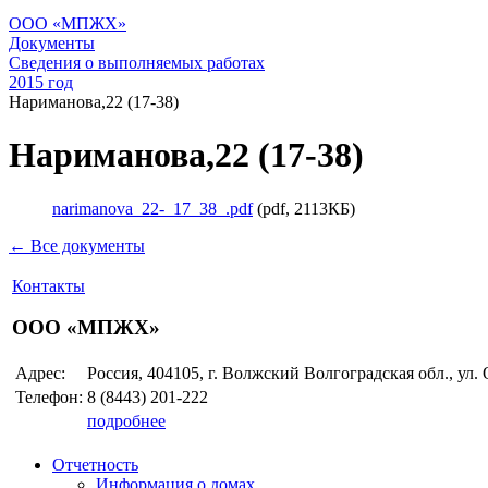
ООО «МПЖХ»
Документы
Сведения о выполняемых работах
2015 год
Нариманова,22 (17-38)
Нариманова,22 (17-38)
narimanova_22-_17_38_.pdf
(pdf, 2113КБ)
← Все документы
Контакты
ООО «МПЖХ»
Адрес:
Россия, 404105, г. Волжский Волгоградская обл., ул.
Телефон:
8 (8443)
201-222
подробнее
Отчетность
Информация о домах